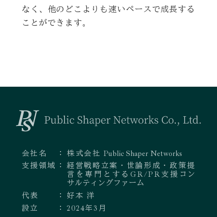
なく、他のどこよりも速いペースで成長する
ことができます。
会社名
株式会社
Public Shaper Networks
支援領域
経営戦略立案・世論形成・政策提
言を専門とするGR/PR支援
コン
サルティングファーム
代表
好本 洋
設立
2024年3月